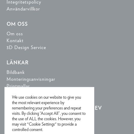
Integritetspolicy
Användarvillkor
OM OSS
Om oss
Kontakt
3D Design Service
LÄNKAR
Bildbank
Monteringsanvisningar
Printmallar
3D-designverktyg
We use cookies on our website to give you
the most relevant experience by
remembering your preferences and repeat
REGISTRERA DIG FÖR NYHETSBREV
visits. By clicking “Accept All”, you consent to
the use of ALL the cookies. However, you
may visit "Cookie Settings" to provide a
controlled consent.