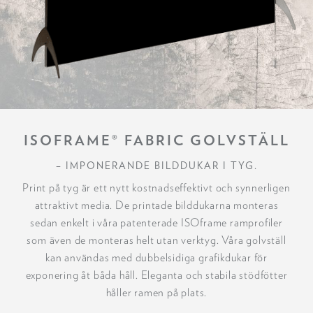
ISOFRAME® FABRIC GOLVSTÄLL
– IMPONERANDE BILDDUKAR I TYG.
Print på tyg är ett nytt kostnadseffektivt och synnerligen
attraktivt media. De printade bilddukarna monteras
sedan enkelt i våra patenterade ISOframe ramprofiler
som även de monteras helt utan verktyg. Våra golvställ
kan användas med dubbelsidiga grafikdukar för
exponering åt båda håll. Eleganta och stabila stödfötter
håller ramen på plats.